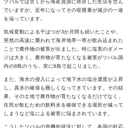
ツバルでは古くから海産資源に依存した生活を営ん
でいますが、近年になってその収穫量が減少の一途
を辿っています。
気候変動による干ばつが3か月間も続いたことや、
突然の高波に襲われて海岸地帯一帯が飲み込まれた
ことで農作物の被害が出ました。特に塩害のダメー
ジは大きく、農作物が育たなくなる被害がツバル国
内の8島のうち、実に6島で起こりました。
また、海水の侵入によって地下水の塩分濃度が上昇
し、真水の確保も難しくなってきています。その結
果、その土地で農作物が育たなくなるだけでなく、
住民が飲むための飲料水を確保できる場所が減って
しまうなど塩による被害に悩まされています。
こうしたツバルの危機的状況に対して、各国の対応