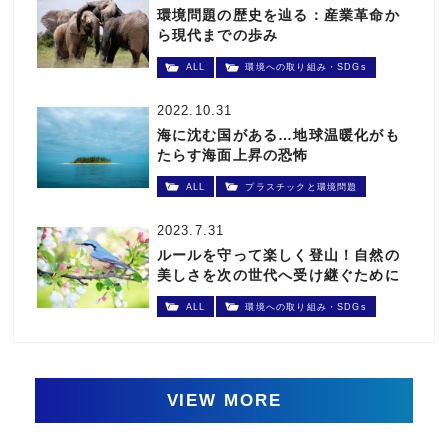
環境問題の歴史を辿る：産業革命か
ら現代までの歩み
ALL
環境への取り組み・SDGs
2022.10.31
海に沈む国がある…地球温暖化がも
たらす海面上昇の恐怖
ALL
プラスチックと環境問題
2023.7.31
ルールを守って楽しく登山！自然の
美しさを次の世代へ受け継ぐために
ALL
環境への取り組み・SDGs
VIEW MORE