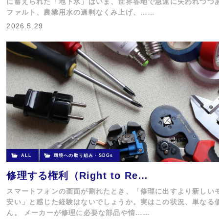
に蓄えられた「地下水」はいま、世界各地で急速に失われつつあ
ファルト、農業用水の過剰なくみ上げ、……
2026.5.29
ALL
環境への取り組み・SDGs
修理する権利（Right to Re…
スマートフォンの画面が割れたとき、「修理に出すより新しい
安い」と感じた経験はないでしょうか。実はこの状況、単なる
ん。 メーカーが修理に必要な部品や情……