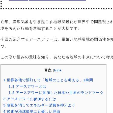
近年、異常気象を引き起こす地球温暖化が世界中で問題視さ
境を考えた行動を意識することが大切です。
今回ご紹介するアースアワーは、電気と地球環境の関係性を
つ。
この取り組みの意味を知り、あなたも地球の未来について考
目次
[
hide
]
1
世界各地で消灯して「地球のことを考える」1時間
1.1
アースアワーとは
1.2
アースアワーに参加した日本や世界のランドマーク
2
アースアワーに参加するには
3
電気を消してエネルギー消費を抑えよう
4
節電が地球環境にも優しい理由