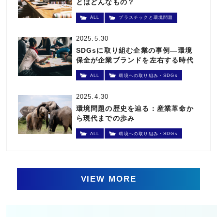
とはどんなもの？
ALL
プラスチックと環境問題
2025.5.30
SDGsに取り組む企業の事例―環境
保全が企業ブランドを左右する時代
へ
ALL
環境への取り組み・SDGs
2025.4.30
環境問題の歴史を辿る：産業革命か
ら現代までの歩み
ALL
環境への取り組み・SDGs
VIEW MORE