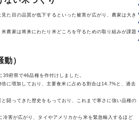
けない米づくり
は見た目の品質が低下するといった被害が広がり、農家は大き
、米農家は将来にわたり米どころを守るための取り組みが課題
騒動）
に39府県で46品種を作付けしました。
.8倍に増加しており、主要食米に占める割合は14.7%と、過去
害と闘ってきた歴史をもっており、これまで寒さに強い品種の
心に冷害が広がり、タイやアメリカから米を緊急輸入するほど