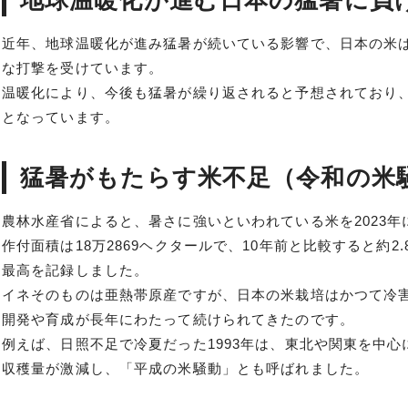
地球温暖化が進む日本の猛暑に負
近年、地球温暖化が進み猛暑が続いている影響で、日本の米
な打撃を受けています。
温暖化により、今後も猛暑が繰り返されると予想されており
となっています。
猛暑がもたらす米不足（令和の米
農林水産省によると、暑さに強いといわれている米を2023年
作付面積は18万2869ヘクタールで、10年前と比較すると約2
最高を記録しました。
イネそのものは亜熱帯原産ですが、日本の米栽培はかつて冷
開発や育成が長年にわたって続けられてきたのです。
例えば、日照不足で冷夏だった1993年は、東北や関東を中
収穫量が激減し、「平成の米騒動」とも呼ばれました。