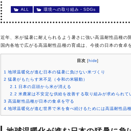
ALL
環境への取り組み・SDGs
近年、米が猛暑に耐えられるよう暑さに強い高温耐性品種の
国内各地で広がる高温耐性品種の育成は、今後の日本の食卓
目次
[
hide
]
1
地球温暖化が進む日本の猛暑に負けない米づくり
2
猛暑がもたらす米不足（令和の米騒動）
2.1
日本の店頭から米が消える
2.2
米農家は不安定な供給を改善する取り組みが求められて
3
高温耐性品種が日本の食卓を守る
4
地球温暖化が進む世界で米を食べ続けるためには高温耐性品