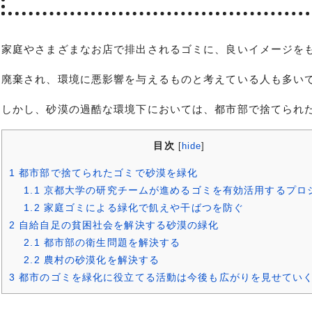
家庭やさまざまなお店で排出されるゴミに、良いイメージを
廃棄され、環境に悪影響を与えるものと考えている人も多い
しかし、砂漠の過酷な環境下においては、都市部で捨てられ
目次
[
hide
]
1
都市部で捨てられたゴミで砂漠を緑化
1.1
京都大学の研究チームが進めるゴミを有効活用するプロ
1.2
家庭ゴミによる緑化で飢えや干ばつを防ぐ
2
自給自足の貧困社会を解決する砂漠の緑化
2.1
都市部の衛生問題を解決する
2.2
農村の砂漠化を解決する
3
都市のゴミを緑化に役立てる活動は今後も広がりを見せてい