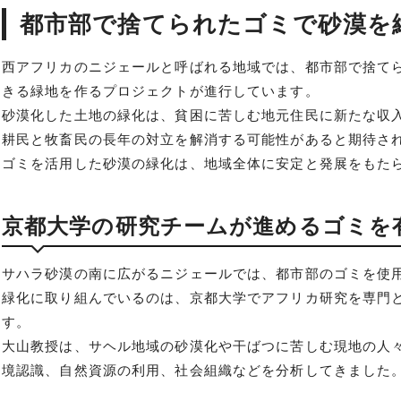
都市部で捨てられたゴミで砂漠を
西アフリカのニジェールと呼ばれる地域では、都市部で捨て
きる緑地を作るプロジェクトが進行しています。
砂漠化した土地の緑化は、貧困に苦しむ地元住民に新たな収
耕民と牧畜民の長年の対立を解消する可能性があると期待さ
ゴミを活用した砂漠の緑化は、地域全体に安定と発展をもた
京都大学の研究チームが進めるゴミを
サハラ砂漠の南に広がるニジェールでは、都市部のゴミを使
緑化に取り組んでいるのは、京都大学でアフリカ研究を専門
す。
大山教授は、サヘル地域の砂漠化や干ばつに苦しむ現地の人
境認識、自然資源の利用、社会組織などを分析してきました